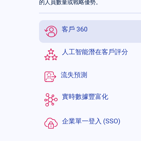
的人員數量或戰略優勢。
客戶 360
人工智能潛在客戶評分
流失預測
實時數據豐富化
企業單一登入 (SSO)