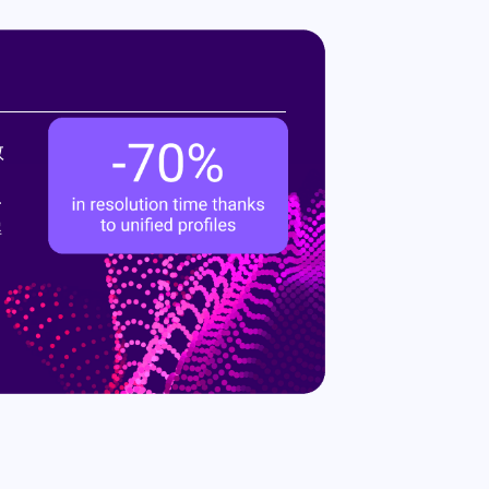
散
一
解
。