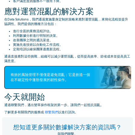
客戶滿意度因服務不一致而下降。
應對運營混亂的解決方案
在Data Solutions，我們通過實施量身定制的策略來應對運營混亂，來簡化流程並提升
協調性。我們提倡的幾種方法包括：
進行全面的業務流程評估。
利用數據分析進行明智的決策。
改善團隊之間的通訊渠道。
實施先進技術以自動化工作流程。
定期培訓以確保團隊適應新流程。
通過直接應對這些挑戰，組織可以減少運營混亂，從而提高效率、節省成本並提高員工
滿意度。
有效的風險管理不僅僅是避免混亂；它是創造一個
在不確定性中蓬勃發展的韌性操作。
今天就開始
通過聯繫我們，邁出變革操作框架的第一步。讓我們一起抵抗混亂。
了解更多有關我們的服務或
聯繫我們
以進行諮詢。
想知道更多關於數據解決方案的資訊嗎？
與我們聯繫。