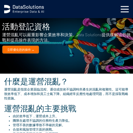
.generic_page_content_wrapper { }
活動登記資格
運營混亂可以嚴重影響企業效率和決策。Data Solutions提供緩解這些挑
戰和提高操作表現的方法。
立即優化您的操作 →
什麼是運營混亂？
運營混亂是指當企業面臨流程、通信或技術不協調時所產生的混亂和複雜性。這可能導
致效率低下、成本增加和員工士氣下降。組織經常反應性地處理問題，而不是採取戰略
性措施。
運營混亂的主要挑戰
由於效率低下，運營成本上升。
團隊在處理不協調的任務時生產力降低。
管理不善的數據導致不準確的見解。
合規和風險管理方面的挑戰。