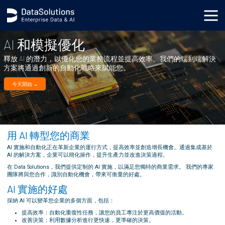
.generic_page_content_wrapper { }
AI 和模擬優化
釋放 AI 的潛力，以優化您的業務流程並提高效率。我們的端到端解決
方案將通過創新的自動化戰略來賦能您。
今天開始 →
用 AI 轉型您的商業
AI 實施和自動化正在革新企業的運行方式，提高效率並創造增長機會。通過集成基於
AI 的解決方案，企業可以簡化操作，提升生產力並改進決策過程。
在 Data Solutions，我們提供定制的 AI 實施，以滿足您獨特的商業需求。 我們的專家
團隊將與您合作，識別自動化機會，帶來可衡量的好處。
AI 實施的好處
採納 AI 可以變革您企業的多個方面，包括：
提高效率：自動化重復性任務，讓您的員工專注於更高價值的活動。
改善決策：利用數據分析進行更快速，更準確的決策。