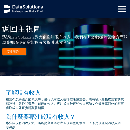
body { background-image: url('https://s3.datasolutions.com/ellipse.png'); background-position: bottom
-90vh right -50vw; background-repeat: no-repeat; background-size: cover; }
返回主視圖
透過Data Solutions最大化您的現有收入。我們在基於數據的策略方面的
專業知識使企業能夠有效提升其收入流。
立即開始 →
了解現有收入
在當今競爭激烈的環境中，優化現有收入變得越來越重要。現有收入是指從當前的業
務運行、客戶和資產中創造的收入。專注於提升這些收入來源，企業無需額外的顧客
獲取成本即可實現顯著增長。
為什麼要專注於現有收入？
專注於現有的收入流，能夠提高商業效率並促進盈利增長。以下是優化現有收入的主
要好處：