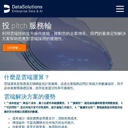
.generic_page_content_wrapper { }
投 pitch 服務輪
利用雲端技術提升操作效能，推動您的企業增長。我們的量身定制解決
方案幫助您應對雲端採用的複雜性。
立即聯繫 →
什麼是雲端運算？
雲端運算是指透過互聯網提供計算服務。這使企業能夠訪問計算能力和數據儲存，而不
必依賴實體基礎設施，從而促進靈活性和可擴展性。
雲端解決方案的優勢
1. **成本效益**: 降低IT成本，最小化硬件和維護費用。 2. **擴展性**: 能迅速根據商業需求調整資源。 3.
**可訪問性**: 從任何地方皆可存取資料，提升遠端工作能力。 4. **數據安全性**: 雲端服務提供商提供強
健的安全措施以保護您的數據。
成本減少: 僅按實際使用量支付，消除前期成本。
增強協作: 可提高團隊在任何地方的合作能力。
自動更新: 享受定期更新，無需額外成本。