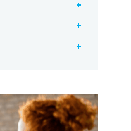
+
+
+