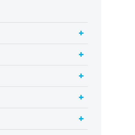
+
+
+
+
+